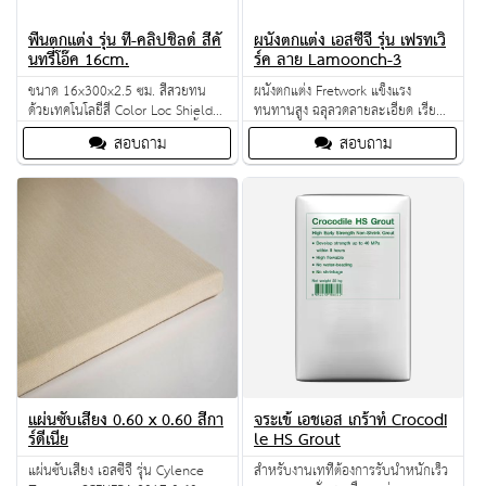
พื้นตกแต่ง รุ่น ที-คลิปชิลด์ สีคั
ผนังตกแต่ง เอสซีจี รุ่น เฟรทเวิ
นทรี่โอ๊ค 16cm.
ร์ค ลาย Lamoonch-3
ขนาด 16x300x2.5 ซม. สีสวยทน
ผนังตกแต่ง Fretwork แข็งแรง
ด้วยเทคโนโลยีสี Color Loc Shield
ทนทานสูง ฉลุลวดลายละเอียด เรียบ
พร้อมเคลือบสีจากโรงงานถึง 5 ชั้น
เนียน ด้วยเทคนิค Water Jet
สอบถาม
สอบถาม
Machine
แผ่นซับเสียง 0.60 x 0.60 สีกา
จระเข้ เอชเอส เกร้าท์ Crocodi
ร์ดีเนีย
le HS Grout
แผ่นซับเสียง เอสซีจี รุ่น Cylence
สำหรับงานเทที่ต้องการรับน้ำหนักเร็ว