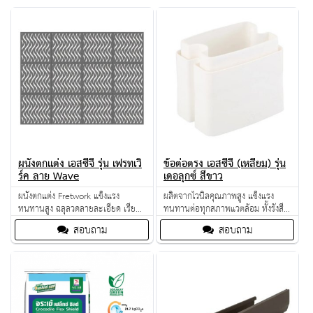
ผนังตกแต่ง เอสซีจี รุ่น เฟรทเวิ
ข้อต่อตรง เอสซีจี (เหลี่ยม) รุ่น
ร์ค ลาย Wave
เดอลุกซ์ สีขาว
ผนังตกแต่ง Fretwork แข็งแรง
ผลิตจากไวนิลคุณภาพสูง แข็งแรง
ทนทานสูง ฉลุลวดลายละเอียด เรียบ
ทนทานต่อทุกสภาพแวตล้อม ทั้งรังสี
เนียน ด้วยเทคนิค Water Jet
UV จากแสงแดด และฝนกรด ไม่เป็น
สอบถาม
สอบถาม
Machine
สนิมตลอดอายุการใช้งาน