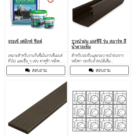
จระเข้ เฟล็กซ์ ชิลด์
รางน้ำฝน เอสซีจี รุ่น สมาร์ท สี
น้ำตาลเข้ม
เหมาะสำหรับงานกันซึมในงานซีเมนต์
สำหรับรองรับและระบายน้ำฝนจาก
ทั่วไป และอื่น ๆ เช่น ดาดฟ้า หลังคา
หลังคา รองรับน้ำฝนได้เต็ม
ระเบียง ห้องน้ำ สระว่ายน้ำ อ่างเก็บ
ประสิทธิภาพด้วยดีไซน์ Splash
สอบถาม
สอบถาม
น้ำ แท็งค์เก็บน้ำ บ่อเลี้ยงปลา อุโมงค์
Guard และ Over Flow
ห้องใต้ดิน วางแผ่นทางเดิน (Solar
slab) ดาดฟ้า เพื่อทำสวนลอยฟ้า
พื้นที่ที่มีโอกาสขยับเคลื่อนไหว ทา
ก่อน ปูกระเบื้อง หรือทาทับหน้าบน
โครงสร้าง ทาทับกระเบื้องเดิมท